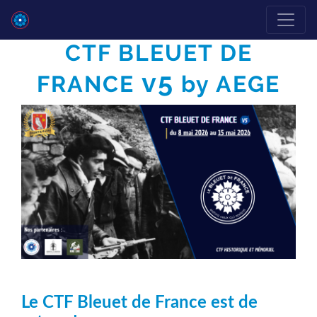
CTF BLEUET DE
v5
FRANCE
by AEGE
Le CTF Bleuet de France est de